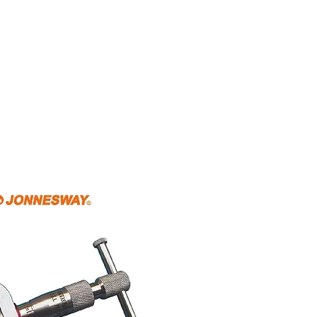
Home
About Us
Shop Now
P