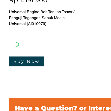
Rp 1.391.900
Universal Engine Belt Tention Tester /
Penguji Tegangan Sabuk Mesin
Universal (AI010079)
- Alat ini dapat digunakan untuk
memastikan tegangan pada mesin
sabuk mobil.
- Sederhana untuk memeriksa sabuk
untuk ketegangan yang tepat
Buy Now
- Cocok untuk semua jenis sabuk
mesin umum, termasuk
timing, ribbed, gigi dan V-belt.
Merk : Jonnesway
Bergaransi : 1 Tahun
Made In Taiwan
Have a Question? or Intere