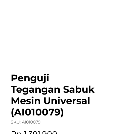
roduct Catalog
Articles & Events
Cont
Penguji
Tegangan Sabuk
Mesin Universal
(AI010079)
SKU: AI010079
Price