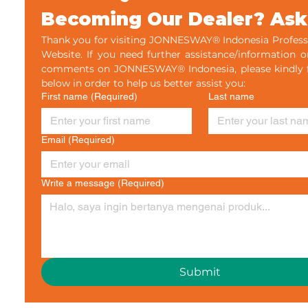
Becoming Our Dealer? Ask
Thank you for visiting JONNESWAY® Indonesia Professi
Website. If you need further assistance/information o
comments on JONNESWAY® Indonesia, please kindly fil
below in order to help us better assist you:
First name
(Required)
Last name
Email
(Required)
Write a message
(Required)
Submit